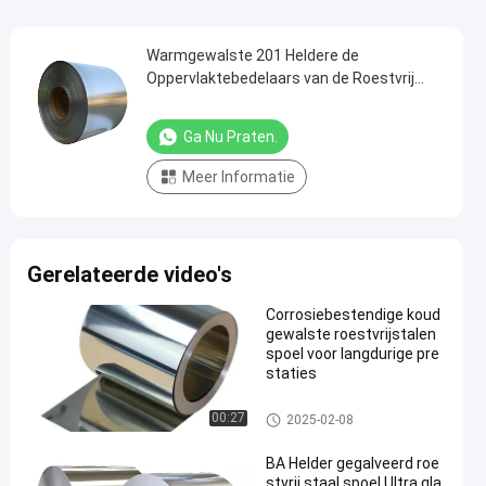
Warmgewalste 201 Heldere de
Oppervlaktebedelaars van de Roestvrij
staalrol 202 430 voor Watertank
Ga Nu Praten.
Meer Informatie
Gerelateerde video's
Corrosiebestendige koud
gewalste roestvrijstalen
spoel voor langdurige pre
staties
Koudgewalste Roestvrij staalr
00:27
2025-02-08
ol
BA Helder gegalveerd roe
stvrij staal spoel Ultra gla