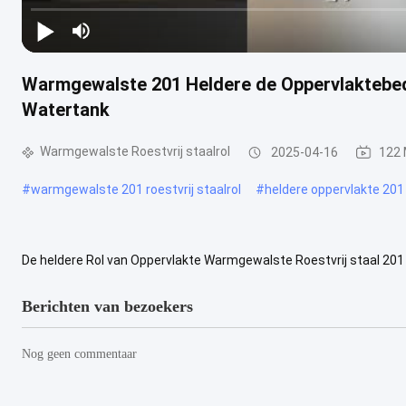
Warmgewalste 201 Heldere de Oppervlaktebede
Watertank
Warmgewalste Roestvrij staalrol
2025-04-16
122 
#
warmgewalste 201 roestvrij staalrol
#
heldere oppervlakte 201 r
De heldere Rol van Oppervlakte Warmgewalste Roestvrij staal 201 
heeft de kenmerken van bepaalde zure en alkaliweerstand, hoogte -
Berichten van bezoekers
Nog geen commentaar