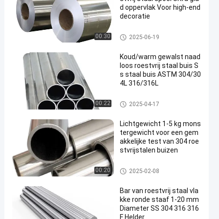
d oppervlak Voor high-end
decoratie
Koudgewalste Roestvrij staalr
00:30
2025-06-19
ol
Koud/warm gewalst naad
loos roestvrij staal buis S
s staal buis ASTM 304/30
4L 316/316L
decoratieve ruiten van roestvrij
00:22
2025-04-17
staal
Lichtgewicht 1-5 kg mons
tergewicht voor een gem
akkelijke test van 304 roe
stvrijstalen buizen
304 roestvrij staalpijp
00:20
2025-02-08
Bar van roestvrij staal vla
kke ronde staaf 1-20 mm
Diameter SS 304 316 316
F Helder