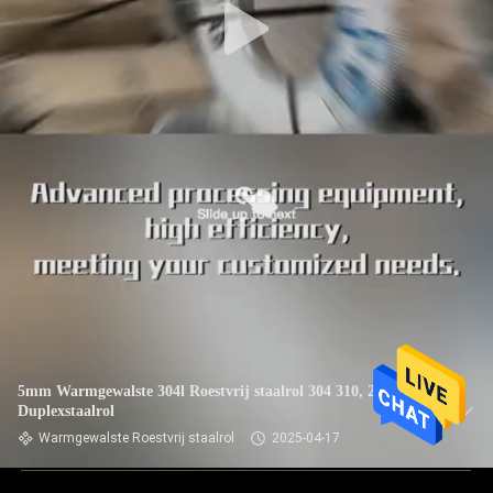
5mm Warmgewalste 304l Roestvrij staalrol 304 310, 2507
Duplexstaalrol
Warmgewalste Roestvrij staalrol
2025-04-17