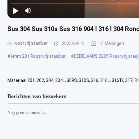
Sus 304 Sus 310s Sus 316 904 l 316 l 304 Ro
roestvrij staalbar
2025-04-16
15 Meningen
#
6mm 201 Roestvrij staalbar
#
BEDELAARS 2205 Roestvrij staal
Materiaal 201, 202, 304, 304L, 309S, 310S, 316, 316L, 316Ti, 317, 31
rechthoek Klanten't vereiste Oppervlakte Gepickt, zwart, helder, ...
Berichten van bezoekers
Nog geen commentaar