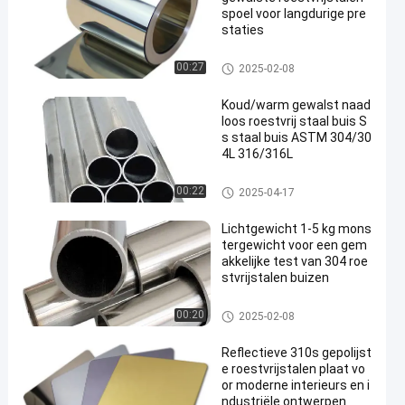
spoel voor langdurige pre
staties
Koudgewalste Roestvrij staalr
00:27
2025-02-08
ol
Koud/warm gewalst naad
loos roestvrij staal buis S
s staal buis ASTM 304/30
4L 316/316L
decoratieve ruiten van roestvrij
00:22
2025-04-17
staal
Lichtgewicht 1-5 kg mons
tergewicht voor een gem
akkelijke test van 304 roe
stvrijstalen buizen
304 roestvrij staalpijp
00:20
2025-02-08
Reflectieve 310s gepolijst
e roestvrijstalen plaat vo
or moderne interieurs en i
ndustriële ontwerpen