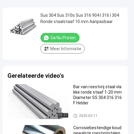
Sus 304 Sus 310s Sus 316 904 l 316 l 304
Ronde staalstaaf 10 mm Aanpasbaar
Ga Nu Praten.
Meer Informatie
Gerelateerde video's
Bar van roestvrij staal vla
kke ronde staaf 1-20 mm
Diameter SS 304 316 316
F Helder
roestvrij staalbar
00:37
2025-02-11
Corrosiebestendige koud
gewalste roestvrijstalen