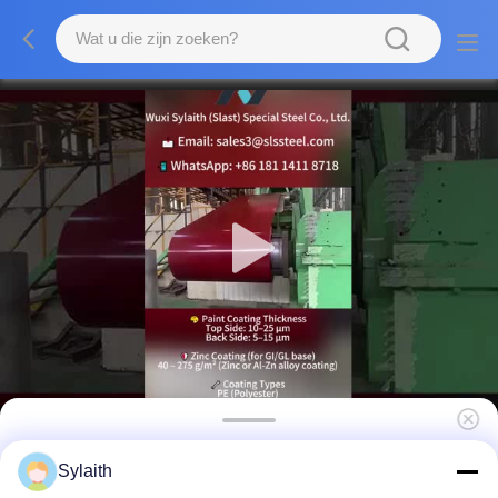
Van de het Staalrol van DX52D DX53D PPGI
Sylaith
Gegalvaniseerd Vooraf geverft Gi DX51d