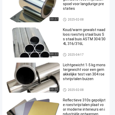
spoel voor langdurige pre
staties
Koudgewalste Roestvrij staalr
00:27
2025-02-08
ol
Koud/warm gewalst naad
loos roestvrij staal buis S
s staal buis ASTM 304/30
4L 316/316L
decoratieve ruiten van roestvrij
00:22
2025-04-17
staal
Lichtgewicht 1-5 kg mons
tergewicht voor een gem
akkelijke test van 304 roe
stvrijstalen buizen
304 roestvrij staalpijp
00:20
2025-02-08
Reflectieve 310s gepolijst
e roestvrijstalen plaat vo
or moderne interieurs en i
ndustriële ontwerpen