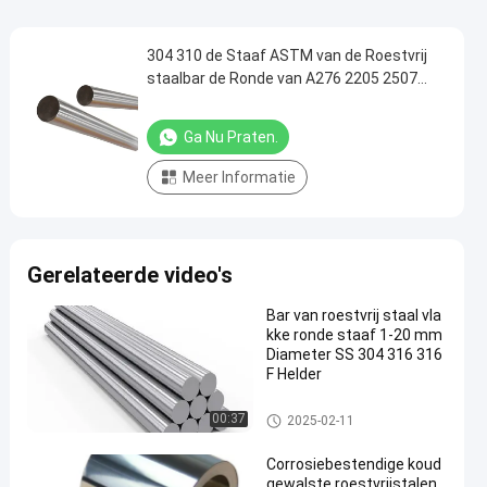
304 310 de Staaf ASTM van de Roestvrij
staalbar de Ronde van A276 2205 2507
4140 310s
Ga Nu Praten.
Meer Informatie
Gerelateerde video's
Bar van roestvrij staal vla
kke ronde staaf 1-20 mm
Diameter SS 304 316 316
F Helder
roestvrij staalbar
00:37
2025-02-11
Corrosiebestendige koud
gewalste roestvrijstalen