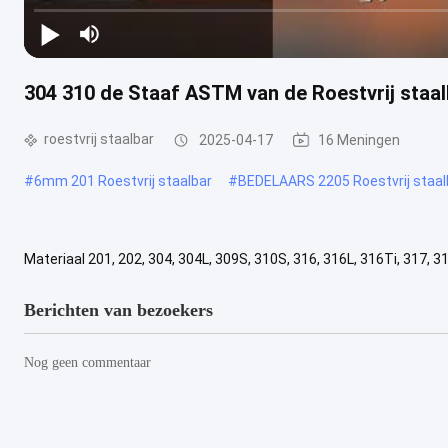
304 310 de Staaf ASTM van de Roestvrij staa
roestvrij staalbar
2025-04-17
16 Meningen
#
6mm 201 Roestvrij staalbar
#
BEDELAARS 2205 Roestvrij staal
Materiaal 201, 202, 304, 304L, 309S, 310S, 316, 316L, 316Ti, 317, 31
rechthoek Klanten't vereiste Oppervlakte Gepickt, zwart, helder, ...
Berichten van bezoekers
Nog geen commentaar