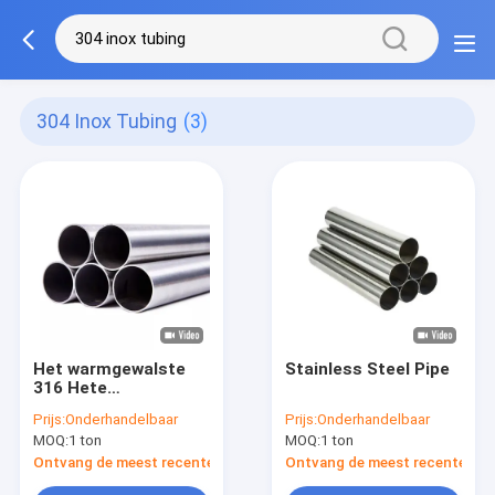
304 Inox Tubing
(3)
Het warmgewalste
Stainless Steel Pipe
316 Hete
Koudgewalste 304
Prijs:
Onderhandelbaar
Prijs:
Onderhandelbaar
Inox Buizenstelsel
MOQ:
1 ton
MOQ:
1 ton
van Roestvrij
staalpijp
Ontvang de meest recente Prijs
Ontvang de meest recente Prij