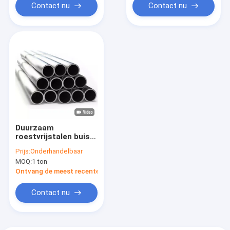
Contact nu
Contact nu
Duurzaam
roestvrijstalen buis
met spiegelverf en
Prijs:
Onderhandelbaar
aangepaste lengte
MOQ:
1 ton
voor meubels en
architectuur
Ontvang de meest recente Prijs
Contact nu