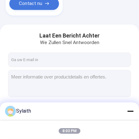
voedselverwerking en
Contact nu
verpakking
Laat Een Bericht Achter
We Zullen Snel Antwoorden
Doorgaan
Sylaith
8:03 PM
Onze Categorieën