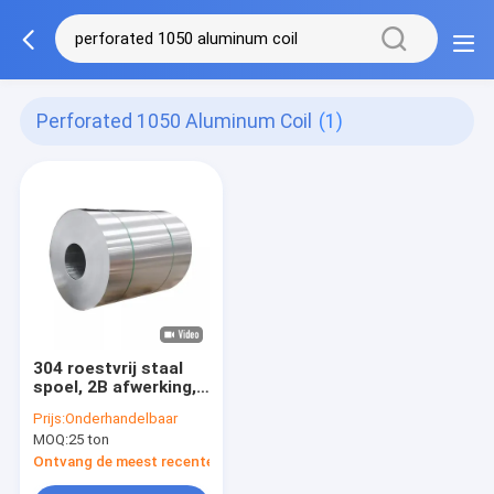
Perforated 1050 Aluminum Coil
(1)
304 roestvrij staal
spoel, 2B afwerking,
dikte 0,5 mm-6 mm,
Prijs:
Onderhandelbaar
breedte 1000 mm-
MOQ:
25 ton
1500 mm,
voedselkwaliteit,
Ontvang de meest recente Prijs
geschikt voor