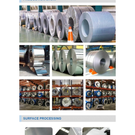
Over Ons
Fabriekstour
Kwaliteitscontrole
Neem contact met ons op
Nieuws
koudgewalst roestvrij staalblad
Koudgewalste Roestvrij staalrol
warmgewalst roestvrij staalblad
Warmgewalste Roestvrij staalrol