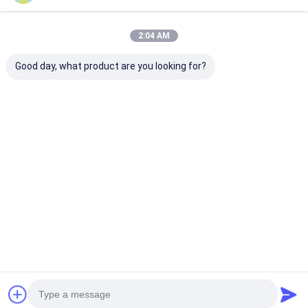
2:04 AM
Good day, what product are you looking for?
Contactgegevens
Mr. Tony
+8618114118718
168 Qiangao Road, Liangxi-district, Wuxi, China
Ga Nu Praten.
Krijg De Beste Prijs Voor