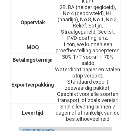
klant
2B, BA (helder gegloeid),
No.4 (geborsteld), HL
(haarlijn), No.8, No.1, No.3,
Oppervlak
Reliëf, Satijn,
Straalgepareld, Geëtst,
PVD-coating, enz.
1 ton, we kunnen een
MOQ
proefbestelling accepteren
30% T/T vooraf + 70%
Betalingstermijn
saldo
Waterdicht papier en stalen
strip verpakt.
Standaard export
Exportverpakking
zeewaardig pakket.
Geschikt voor alle soorten
Thuis
transport, of zoals vereist
Snelle levering binnen 7
Producten
Levertijd
dagen of afhankelijk van de
bestelhoeveelheid
Video's