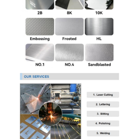
304 roestvrij staalplaat
304 roestvrij staalpijp
316L roestvrij staalplaat
316L roestvrijstalen buis
2205 Plaat van roestvrij staal
Opgepoetste Roestvrij staalplaat
decoratieve ruiten van roestvrij staal
roestvrij staalbar
Aluminiummateriaal
Kopermateriaal