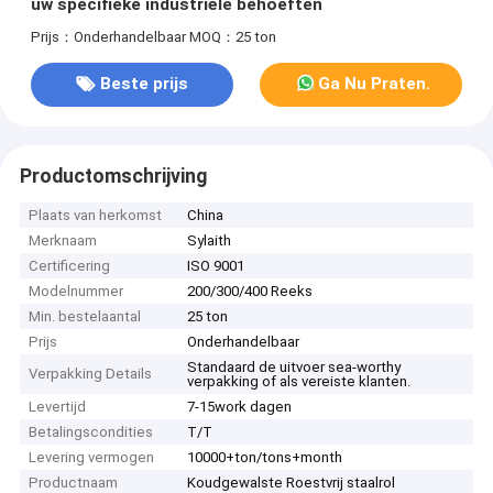
uw specifieke industriële behoeften
Prijs：Onderhandelbaar
MOQ：25 ton
Beste prijs
Ga Nu Praten.
Productomschrijving
Plaats van herkomst
China
Merknaam
Sylaith
Certificering
ISO 9001
Modelnummer
200/300/400 Reeks
Min. bestelaantal
25 ton
Prijs
Onderhandelbaar
Standaard de uitvoer sea-worthy
Verpakking Details
verpakking of als vereiste klanten.
Levertijd
7-15work dagen
Betalingscondities
T/T
Levering vermogen
10000+ton/tons+month
Productnaam
Koudgewalste Roestvrij staalrol