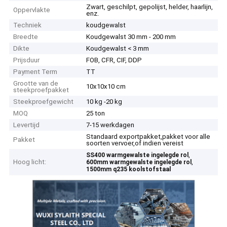
Zwart, geschilpt, gepolijst, helder, haarlijn,
Oppervlakte
enz.
Techniek
koudgewalst
Breedte
Koudgewalst 30 mm - 200 mm
Dikte
Koudgewalst < 3 mm
Prijsduur
FOB, CFR, CIF, DDP
Payment Term
TT
Grootte van de
10x10x10 cm
steekproefpakket
Steekproefgewicht
10 kg -20 kg
MOQ
25 ton
Levertijd
7-15 werkdagen
Standaard exportpakket,pakket voor alle
Pakket
soorten vervoer,of indien vereist
,
SS400 warmgewalste ingelegde rol
Hoog licht:
,
600mm warmgewalste ingelegde rol
1500mm q235 koolstofstaal