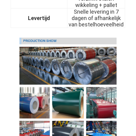
wikkeling + pallet
Over Ons
Snelle levering in 7
Levertijd
dagen of afhankelijk
Fabriekstour
van bestelhoeveelheid
Kwaliteitscontrole
Neem contact met ons op
Nieuws
koudgewalst roestvrij staalblad
Koudgewalste Roestvrij staalrol
warmgewalst roestvrij staalblad
Warmgewalste Roestvrij staalrol