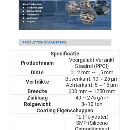
Specificatie
Voorgelakt Verzinkt
Productnaam
Staalrol (PPGI)
Dikte
0,12 mm ~ 1,5 mm
Bovenkant: 10
~
25 μm
Verfdikte
Achterkant: 5
~
15 μm
Breedte
600 mm ~ 1250 mm
Zinklaag
40
~
275 g/m²
Rolgewicht
3~10 ton
Coating Eigenschappen
PE (Polyester)
SMP (Silicone
Gemodificeerd