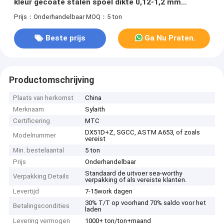
kleur gecoate stalen spoel dikte 0,12-1,2 mm
breedte 600-1250 mm RAL kleur voor dakbedekking
Prijs：Onderhandelbaar
MOQ：5 ton
Beste prijs
Ga Nu Praten.
Productomschrijving
Plaats van herkomst
China
Merknaam
Sylaith
Certificering
MTC
DX51D+Z, SGCC, ASTM A653, of zoals
Modelnummer
vereist
Min. bestelaantal
5 ton
Prijs
Onderhandelbaar
Standaard de uitvoer sea-worthy
Verpakking Details
verpakking of als vereiste klanten.
Levertijd
7-15work dagen
30% T/T op voorhand 70% saldo voor het
Betalingscondities
laden
Levering vermogen
1000+ ton/ton+maand