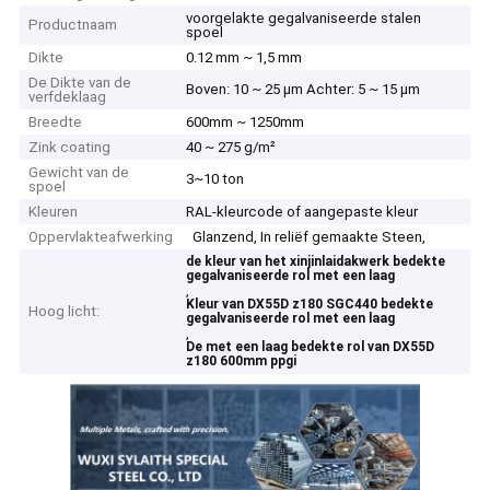
voorgelakte gegalvaniseerde stalen
Productnaam
spoel
Dikte
0.12 mm ~ 1,5 mm
De Dikte van de
Boven: 10 ~ 25 μm Achter: 5 ~ 15 μm
verfdeklaag
Breedte
600mm ~ 1250mm
Zink coating
40 ~ 275 g/m²
Gewicht van de
3~10 ton
spoel
Kleuren
RAL-kleurcode of aangepaste kleur
Oppervlakteafwerking
Glanzend, In reliëf gemaakte Steen,
de kleur van het xinjinlaidakwerk bedekte
gegalvaniseerde rol met een laag
,
Kleur van DX55D z180 SGC440 bedekte
Hoog licht:
gegalvaniseerde rol met een laag
,
De met een laag bedekte rol van DX55D
z180 600mm ppgi