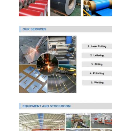
304 roestvrij staalplaat
304 roestvrij staalpijp
316L roestvrij staalplaat
316L roestvrijstalen buis
2205 Plaat van roestvrij staal
Opgepoetste Roestvrij staalplaat
decoratieve ruiten van roestvrij staal
roestvrij staalbar
Aluminiummateriaal
Kopermateriaal