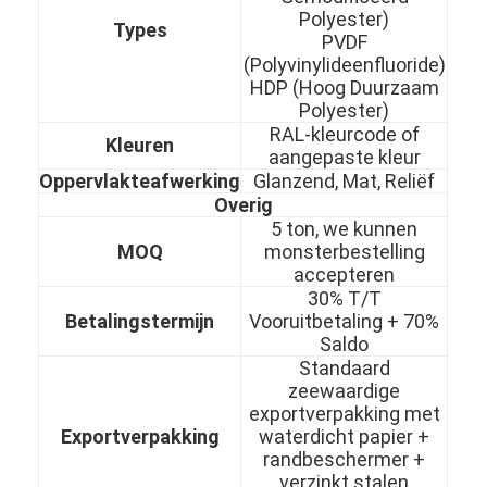
Polyester)
Types
PVDF
(Polyvinylideenfluoride)
HDP (Hoog Duurzaam
Polyester)
RAL-kleurcode of
Kleuren
aangepaste kleur
Oppervlakteafwerking
Glanzend, Mat, Reliëf
Overig
5 ton, we kunnen
MOQ
monsterbestelling
accepteren
30% T/T
Betalingstermijn
Vooruitbetaling + 70%
Saldo
Thuis
Standaard
zeewaardige
Producten
exportverpakking met
Exportverpakking
waterdicht papier +
randbeschermer +
Video's
verzinkt stalen