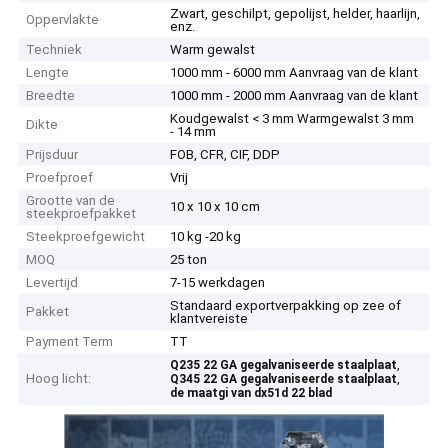
Zwart, geschilpt, gepolijst, helder, haarlijn,
Oppervlakte
enz.
Techniek
Warm gewalst
Lengte
1000 mm - 6000 mm Aanvraag van de klant
Breedte
1000 mm - 2000 mm Aanvraag van de klant
Koudgewalst < 3 mm Warmgewalst 3 mm
Dikte
- 14 mm
Prijsduur
FOB, CFR, CIF, DDP
Proefproef
Vrij
Grootte van de
10 x 10 x 10 cm
steekproefpakket
Steekproefgewicht
10 kg -20 kg
MOQ
25 ton
Levertijd
7-15 werkdagen
Standaard exportverpakking op zee of
Pakket
klantvereiste
Payment Term
TT
,
Q235 22 GA gegalvaniseerde staalplaat
Hoog licht:
,
Q345 22 GA gegalvaniseerde staalplaat
de maatgi van dx51d 22 blad