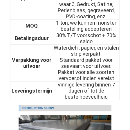
waar.3, Gedrukt, Satine,
Over Ons
Perlenblaas, gegraveerd,
PVD-coating, enz.
Fabriekstour
1 ton, we kunnen monster
MOQ
bestelling accepteren
Kwaliteitscontrole
30% T/T voorschot + 70%
Betalingsduur
saldo
Neem contact met ons op
Waterdicht papier, en stalen
strip verpakt.
Nieuws
Verpakking voor
Standaard pakket voor
uitvoer
zeevaart voor uitvoer.
Pakket voor alle soorten
vervoer,of indien vereist
koudgewalst roestvrij staalblad
Vinnige levering binnen 7
Leveringstermijn
dagen of tot de
Koudgewalste Roestvrij staalrol
bestelhoeveelheid
warmgewalst roestvrij staalblad
Warmgewalste Roestvrij staalrol