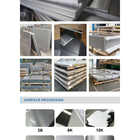
304 roestvrij staalplaat
304 roestvrij staalpijp
316L roestvrij staalplaat
316L roestvrijstalen buis
2205 Plaat van roestvrij staal
Opgepoetste Roestvrij staalplaat
decoratieve ruiten van roestvrij staal
roestvrij staalbar
Aluminiummateriaal
Kopermateriaal