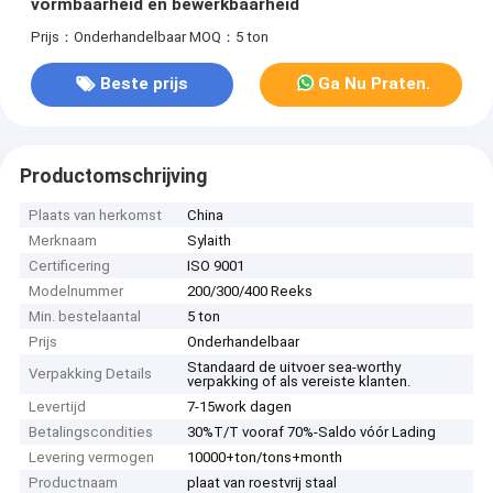
vormbaarheid en bewerkbaarheid
Prijs：Onderhandelbaar
MOQ：5 ton
Beste prijs
Ga Nu Praten.
Productomschrijving
Plaats van herkomst
China
Merknaam
Sylaith
Certificering
ISO 9001
Modelnummer
200/300/400 Reeks
Min. bestelaantal
5 ton
Prijs
Onderhandelbaar
Standaard de uitvoer sea-worthy
Verpakking Details
verpakking of als vereiste klanten.
Levertijd
7-15work dagen
Betalingscondities
30%T/T vooraf 70%-Saldo vóór Lading
Levering vermogen
10000+ton/tons+month
Productnaam
plaat van roestvrij staal