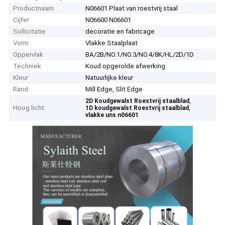
Productnaam
N06601 Plaat van roestvrij staal
Cijfer
N06600 N06601
Sollicitatie
decoratie en fabricage
Vorm
Vlakke Staalplaat
Oppervlak
BA/2B/NO.1/NO.3/NO.4/8K/HL/2D/1D
Techniek
Koud opgerolde afwerking
Kleur
Natuurlijke kleur
Rand
Mill Edge, Slit Edge
,
2D Koudgewalst Roestvrij staalblad
Hoog licht:
,
1D koudgewalst Roestvrij staalblad
vlakke uns n06601