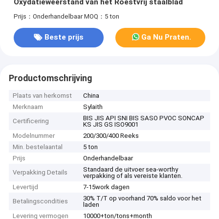
Oxydatieweerstand van het Roestvrij staalblad
Prijs：Onderhandelbaar
MOQ：5 ton
Beste prijs
Ga Nu Praten.
Productomschrijving
Plaats van herkomst
China
Merknaam
Sylaith
BIS JIS API SNI BIS SASO PVOC SONCAP
Certificering
KS JIS GS ISO9001
Modelnummer
200/300/400 Reeks
Min. bestelaantal
5 ton
Prijs
Onderhandelbaar
Standaard de uitvoer sea-worthy
Verpakking Details
verpakking of als vereiste klanten.
Levertijd
7-15work dagen
30% T/T op voorhand 70% saldo voor het
Betalingscondities
laden
Levering vermogen
10000+ton/tons+month