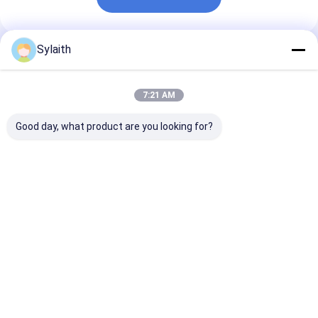
Sylaith
Geadviseerde Producten
7:21 AM
Good day, what product are you looking for?
ASTM AISI
ASTM SUS 304 201
201 304 430
koudgewalst
316L 430
Koudgewalste
roestvrij staalplaat
koudgewalst
warmgewalste
310S
roestvrij staalplaat
roestvrijstale
platen Plaatpr
Beste prijs
Beste prijs
Beste pri
Thuis
Ongeveer
Contacteer
Desktop
ons
ons
Site