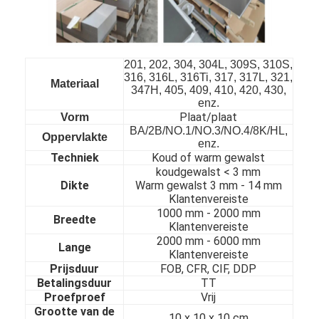
201, 202, 304, 304L, 309S, 310S,
316, 316L, 316Ti, 317, 317L, 321,
Materiaal
347H, 405, 409, 410, 420, 430,
enz.
Plaat/plaat
Vorm
BA/2B/NO.1/NO.3/NO.4/8K/HL,
Oppervlakte
enz.
Techniek
Koud of warm gewalst
koudgewalst < 3 mm
Dikte
Warm gewalst 3 mm - 14 mm
Klantenvereiste
1000 mm - 20
00 mm
Breedte
Klantenvereiste
Thuis
2000 mm - 60
00 mm
Lange
Klantenvereiste
Prijsduur
FOB, CFR, CIF, DDP
Producten
Betalingsduur
TT
Proefproef
Vrij
Video's
Grootte van de
10 x 10 x 10 cm