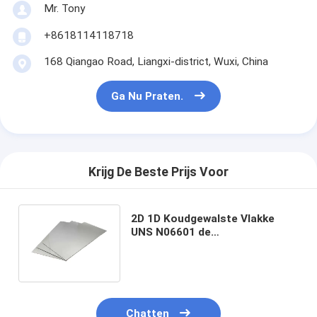
Mr. Tony
+8618114118718
168 Qiangao Road, Liangxi-district, Wuxi, China
Ga Nu Praten.
Krijg De Beste Prijs Voor
2D 1D Koudgewalste Vlakke
UNS N06601 de
Oxydatieweerstand van het
Roestvrij staalblad
Chatten