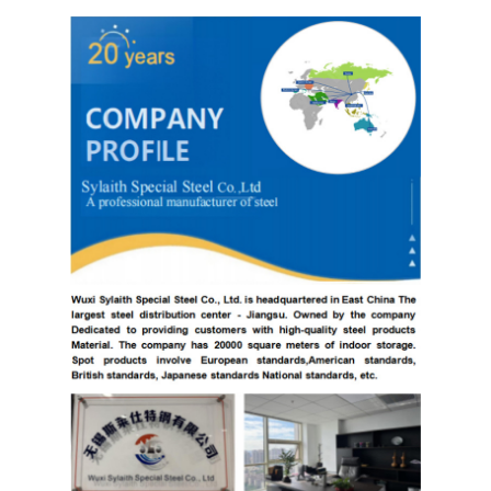
304 roestvrij staalplaat
304 roestvrij staalpijp
316L roestvrij staalplaat
316L roestvrijstalen buis
2205 Plaat van roestvrij staal
Opgepoetste Roestvrij staalplaat
decoratieve ruiten van roestvrij staal
roestvrij staalbar
Aluminiummateriaal
Kopermateriaal