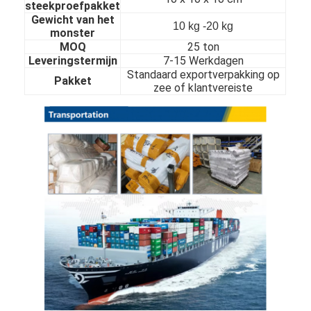
steekproefpakket
Over Ons
Gewicht van het
10 kg -20 kg
monster
Fabriekstour
MOQ
25 ton
Leveringstermijn
7-15 Werkdagen
Standaard exportverpakking op
Kwaliteitscontrole
Pakket
zee of klantvereiste
Neem contact met ons op
Nieuws
koudgewalst roestvrij staalblad
Koudgewalste Roestvrij staalrol
warmgewalst roestvrij staalblad
Warmgewalste Roestvrij staalrol