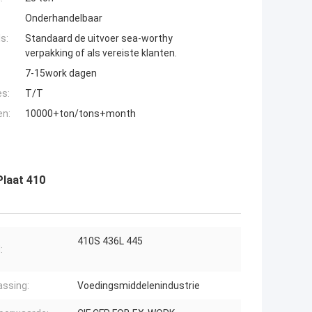
Onderhandelbaar
s:
Standaard de uitvoer sea-worthy
verpakking of als vereiste klanten.
7-15work dagen
es:
T/T
en:
10000+ton/tons+month
Plaat 410
410S 436L 445
:
ssing:
Voedingsmiddelenindustrie