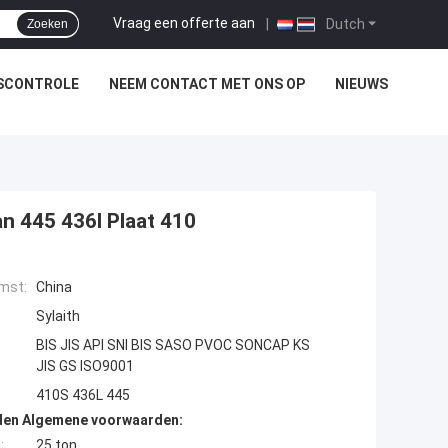
Vraag een offerte aan
|
Dutch
Zoeken
SCONTROLE
NEEM CONTACT MET ONS OP
NIEUWS
n 445 436l Plaat 410
mst:
China
Sylaith
BIS JIS API SNI BIS SASO PVOC SONCAP KS
JIS GS ISO9001
410S 436L 445
den Algemene voorwaarden:
:
25 ton