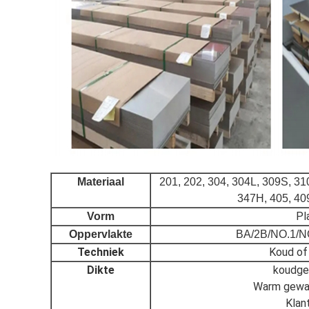
Materiaal
201, 202, 304, 304L, 309S, 310
347H, 405, 409
Pl
Vorm
Oppervlakte
BA/2B/NO.1/NO
Techniek
Koud of
Dikte
koudge
Warm gewa
Klan