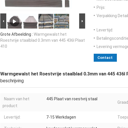
Prijs:
Verpakking Detail
Levertijd:
Grote Afbeelding :
Warmgewalst het
Betalingsconditi
Roestvrije staalblad 0.3mm van 445 436l Plaat
410
Levering vermog
Contact
Warmgewalst het Roestvrije staalblad 0.3mm van 445 436l 
beschrijving
Naam van het
445 Plaat van roestvrij staal
Graad
product:
Levertijd:
7-15 Werkdagen
Toepa