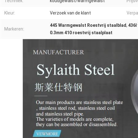
Techniek:
koudgewalst/warmgewalst
Prijs
Kleur:
Verzoek van de klant
Verpa
445 Warmgewalst Roestvrij staalblad
,
436l
Markeren:
0.3mm 410 roestvrij staalplaat