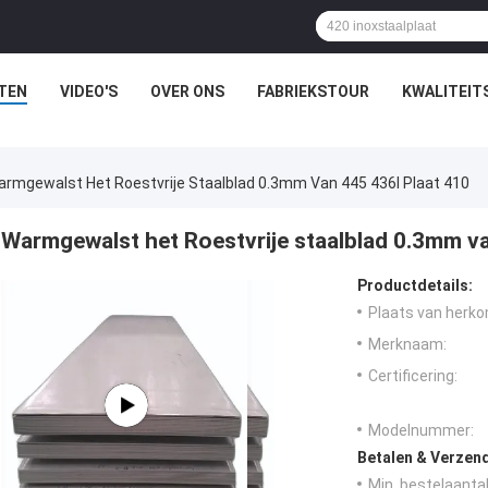
TEN
VIDEO'S
OVER ONS
FABRIEKSTOUR
KWALITEIT
rmgewalst Het Roestvrije Staalblad 0.3mm Van 445 436l Plaat 410
Warmgewalst het Roestvrije staalblad 0.3mm va
Productdetails:
Plaats van herko
Merknaam:
Certificering:
Modelnummer:
Betalen & Verzen
Min. bestelaantal