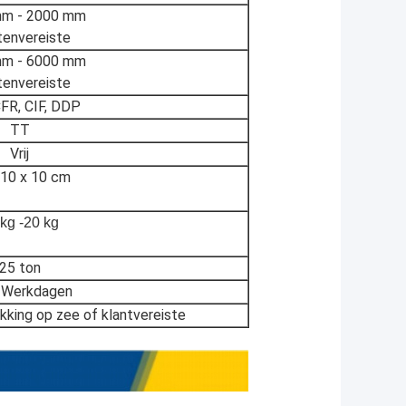
m - 20
00 mm
tenvereiste
m - 60
00 mm
tenvereiste
FR, CIF, DDP
TT
Vrij
 10 x 10 cm
kg -20 kg
25 ton
 Werkdagen
king op zee of klantvereiste