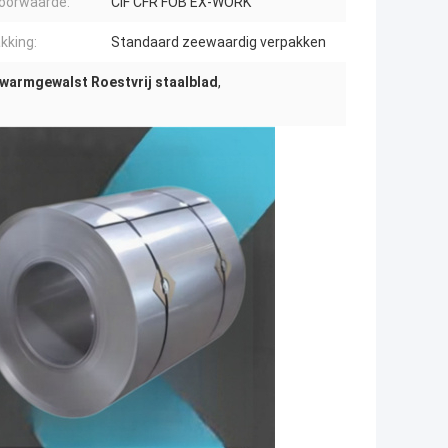
voorwaarde:
CIF CFR FOB EX-WORK
kking:
Standaard zeewaardig verpakken
 warmgewalst Roestvrij staalblad
,