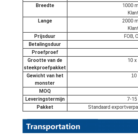
Breedte
1000 m
Klan
Lange
2000 m
Klan
Prijsduur
FOB, C
Betalingsduur
Proefproef
Grootte van de
10 x
steekproefpakket
Gewicht van het
10 
monster
MOQ
Leveringstermijn
7-15
Pakket
Standaard exportverpak