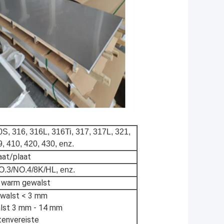
S, 316, 316L, 316Ti, 317, 317L, 321,
, 410, 420, 430, enz.
aat/plaat
.3/NO.4/8K/HL, enz.
 warm gewalst
walst < 3 mm
lst 3 mm - 14 mm
tenvereiste