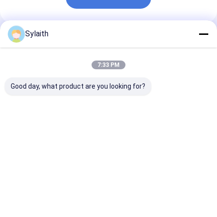
Sylaith
Geadviseerde Producten
7:33 PM
Good day, what product are you looking for?
Warmgewalst
De opgepoetste 316
Warmgewalst
roestvrij staalplaat
Warmgewalste 304
roestvrijstalen
Plaat 201 304 316
Inox Plaat van
304 2B afwerk
316L No.1 Oppervlak
Roestvrij staalblad
voet
Voor industriële
1mm/2mm/3
Beste prijs
Beste prijs
Beste pri
constructie Gebruik
dikte voor
maat dikte
keukenapparat
voedingsindust
Thuis
Ongeveer
Contacteer
Desktop
ons
ons
Site