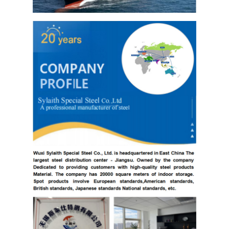
304 roestvrij staalplaat
304 roestvrij staalpijp
316L roestvrij staalplaat
316L roestvrijstalen buis
2205 Plaat van roestvrij staal
Opgepoetste Roestvrij staalplaat
decoratieve ruiten van roestvrij staal
roestvrij staalbar
Aluminiummateriaal
Kopermateriaal