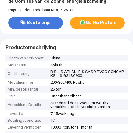
de Comités van de Zonne-energieinzameling
Prijs：Onderhandelbaar
MOQ：25 ton
Beste prijs
Ga Nu Praten.
Productomschrijving
Plaats van herkomst
China
Merknaam
Sylaith
BIS JIS API SNI BIS SASO PVOC SONCAP
Certificering
KS JIS GS ISO9001
Modelnummer
200/300/400 Reeks
Min. bestelaantal
25 ton
Prijs
Onderhandelbaar
Standaard de uitvoer sea-worthy
Verpakking Details
verpakking of als vereiste klanten.
Levertijd
7-15work dagen
Betalingscondities
T/T
Levering vermogen
10000+ton/tons+month