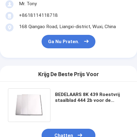
Mr. Tony
+8618114118718
168 Qiangao Road, Liangxi-district, Wuxi, China
Ga Nu Praten.
Krijg De Beste Prijs Voor
BEDELAARS 8K 439 Roestvrij
staalblad 444 2b voor de
Comités van de Zonne-
energieinzameling
Chatten