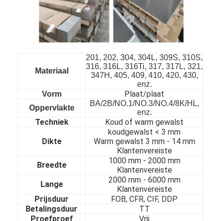
201, 202, 304, 304L, 309S, 310S,
316, 316L, 316Ti, 317, 317L, 321,
Materiaal
347H, 405, 409, 410, 420, 430,
enz.
Plaat/plaat
Vorm
BA/2B/NO.1/NO.3/NO.4/8K/HL,
Oppervlakte
enz.
Techniek
Koud of warm gewalst
koudgewalst < 3 mm
Dikte
Warm gewalst 3 mm - 14 mm
Klantenvereiste
1000 mm - 20
00 mm
Breedte
Thuis
Klantenvereiste
2000 mm - 60
00 mm
Lange
Producten
Klantenvereiste
Prijsduur
FOB, CFR, CIF, DDP
Betalingsduur
TT
Video's
Proefproef
Vrij