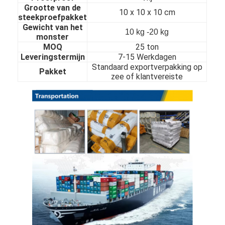
Grootte van de
Over Ons
10 x 10 x 10 cm
steekproefpakket
Gewicht van het
Fabriekstour
10 kg -20 kg
monster
MOQ
25 ton
Kwaliteitscontrole
Leveringstermijn
7-15 Werkdagen
Standaard exportverpakking op
Pakket
Neem contact met ons op
zee of klantvereiste
Nieuws
koudgewalst roestvrij staalblad
Koudgewalste Roestvrij staalrol
warmgewalst roestvrij staalblad
Warmgewalste Roestvrij staalrol