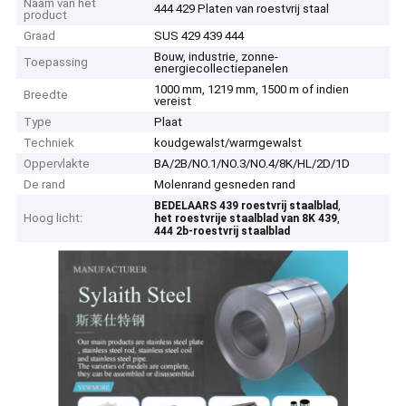
Naam van het
444 429 Platen van roestvrij staal
product
Graad
SUS 429 439 444
Bouw, industrie, zonne-
Toepassing
energiecollectiepanelen
1000 mm, 1219 mm, 1500 m of indien
Breedte
vereist
Type
Plaat
Techniek
koudgewalst/warmgewalst
Oppervlakte
BA/2B/NO.1/NO.3/NO.4/8K/HL/2D/1D
De rand
Molenrand gesneden rand
,
BEDELAARS 439 roestvrij staalblad
Hoog licht:
,
het roestvrije staalblad van 8K 439
444 2b-roestvrij staalblad