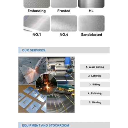
304 roestvrij staalplaat
304 roestvrij staalpijp
316L roestvrij staalplaat
316L roestvrijstalen buis
2205 Plaat van roestvrij staal
Opgepoetste Roestvrij staalplaat
decoratieve ruiten van roestvrij staal
roestvrij staalbar
Aluminiummateriaal
Kopermateriaal