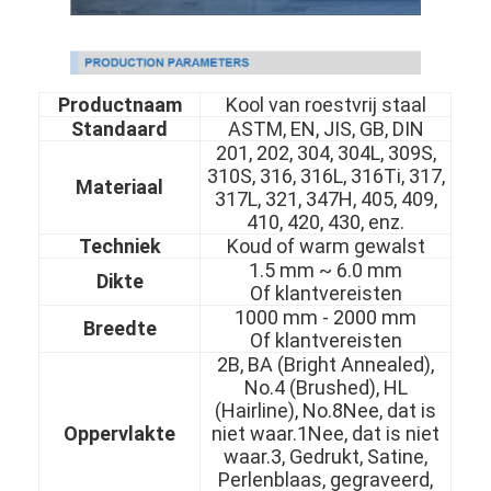
Productnaam
Kool van roestvrij staal
Standaard
ASTM, EN, JIS, GB, DIN
201, 202, 304, 304L, 309S,
310S, 316, 316L, 316Ti, 317,
Materiaal
317L, 321, 347H, 405, 409,
410, 420, 430, enz.
Techniek
Koud of warm gewalst
1.5 mm ~ 6.0 mm
Dikte
Of klantvereisten
1000 mm - 2000 mm
Breedte
Of klantvereisten
2B, BA (Bright Annealed),
No.4 (Brushed), HL
(Hairline), No.8Nee, dat is
Oppervlakte
niet waar.1Nee, dat is niet
waar.3, Gedrukt, Satine,
Perlenblaas, gegraveerd,