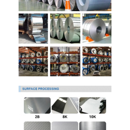
Over Ons
Fabriekstour
Kwaliteitscontrole
Neem contact met ons op
Nieuws
koudgewalst roestvrij staalblad
Koudgewalste Roestvrij staalrol
warmgewalst roestvrij staalblad
Warmgewalste Roestvrij staalrol