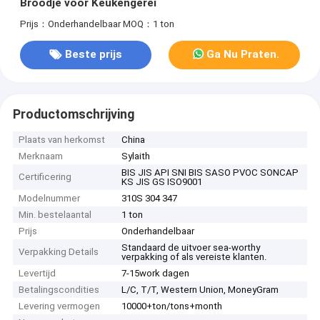
Broodje voor Keukengerei
Prijs：Onderhandelbaar
MOQ：1 ton
Beste prijs
Ga Nu Praten.
Productomschrijving
Plaats van herkomst
China
Merknaam
Sylaith
BIS JIS API SNI BIS SASO PVOC SONCAP
Certificering
KS JIS GS ISO9001
Modelnummer
310S 304 347
Min. bestelaantal
1 ton
Prijs
Onderhandelbaar
Standaard de uitvoer sea-worthy
Verpakking Details
verpakking of als vereiste klanten.
Levertijd
7-15work dagen
Betalingscondities
L/C, T/T, Western Union, MoneyGram
Levering vermogen
10000+ton/tons+month