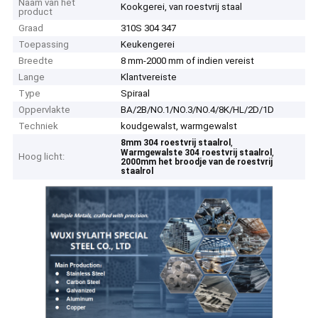
Naam van het
Kookgerei, van roestvrij staal
product
Graad
310S 304 347
Toepassing
Keukengerei
Breedte
8 mm-2000 mm of indien vereist
Lange
Klantvereiste
Type
Spiraal
Oppervlakte
BA/2B/NO.1/NO.3/NO.4/8K/HL/2D/1D
Techniek
koudgewalst, warmgewalst
,
8mm 304 roestvrij staalrol
,
Warmgewalste 304 roestvrij staalrol
Hoog licht:
2000mm het broodje van de roestvrij
staalrol