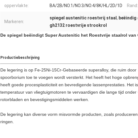
oppervlakte:
BA/2B/NO.1/NO.3/NO.4/8K/HL/2D/1D
Rand:
spiegel austenitic roestvrij staal
,
beëindig 
Markeren:
gh2132 roestvrije strookrol
De spiegel beëindigt Super Austenitic het Roestvrije staalrol va
Productiebeschrijving
De legering is op Fe-25Ni-15Cr-Gebaseerde superalloy, die ruim door
spoorborium toe te voegen wordt versterkt. Het heeft het hoge opbren
heeft goede procesplasticiteit en bevredigende lassenprestaties. Het
temperatuur van vliegtuigmotoren te vervaardigen die lange tijd onder
rotorbladen en bevestigingsmiddelen werken.
De legering kan diverse vorm misvormde producten, zoals produceren:
ringen.