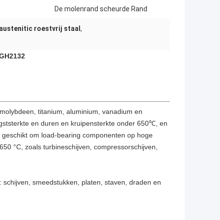
De molenrand scheurde Rand
austenitic roestvrij staal
,
n GH2132
 molybdeen, titanium, aluminium, vanadium en
gststerkte en duren en kruipensterkte onder 650℃, en
 is geschikt om load-bearing componenten op hoge
 650 °C, zoals turbineschijven, compressorschijven,
 schijven, smeedstukken, platen, staven, draden en