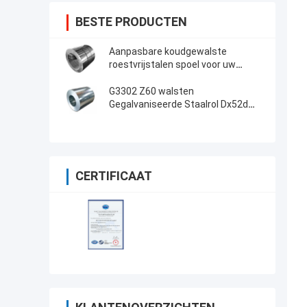
BESTE PRODUCTEN
Aanpasbare koudgewalste
roestvrijstalen spoel voor uw
specifieke industriële behoeften
G3302 Z60 walsten
Gegalvaniseerde Staalrol Dx52d
voor Commercieel Dakwerk koud
CERTIFICAAT