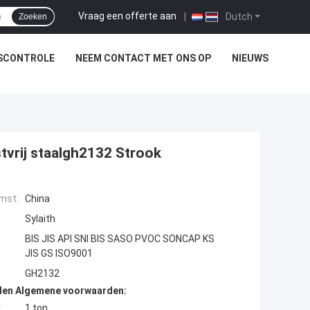
Vraag een offerte aan
|
Dutch
Zoeken
SCONTROLE
NEEM CONTACT MET ONS OP
NIEUWS
stvrij staalgh2132 Strook
mst:
China
Sylaith
BIS JIS API SNI BIS SASO PVOC SONCAP KS
JIS GS ISO9001
GH2132
den Algemene voorwaarden:
:
1 ton