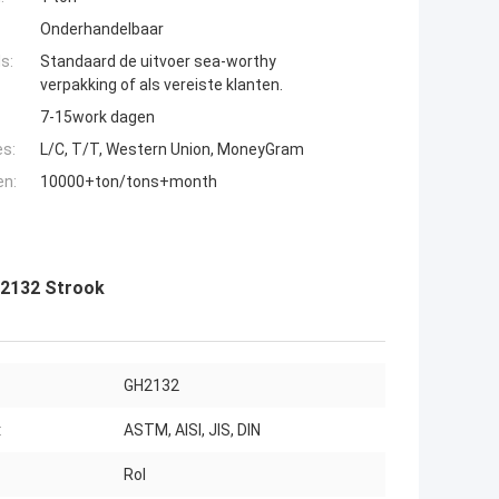
Onderhandelbaar
s:
Standaard de uitvoer sea-worthy
verpakking of als vereiste klanten.
7-15work dagen
es:
L/C, T/T, Western Union, MoneyGram
en:
10000+ton/tons+month
gh2132 Strook
GH2132
:
ASTM, AISI, JIS, DIN
Rol