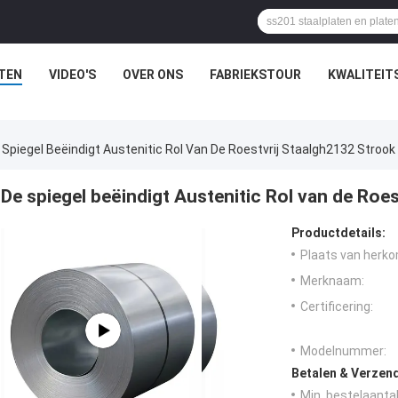
TEN
VIDEO'S
OVER ONS
FABRIEKSTOUR
KWALITEIT
 Spiegel Beëindigt Austenitic Rol Van De Roestvrij Staalgh2132 Strook
De spiegel beëindigt Austenitic Rol van de Roe
Productdetails:
Plaats van herko
Merknaam:
Certificering:
Modelnummer:
Betalen & Verzen
Min. bestelaantal