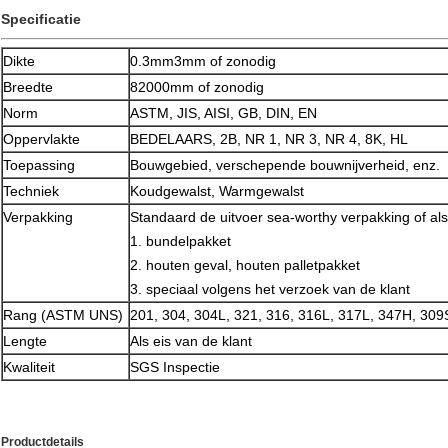
Specificatie
Dikte
0.3mm3mm of zonodig
Breedte
82000mm of zonodig
Norm
ASTM, JIS, AISI, GB, DIN, EN
Oppervlakte
BEDELAARS, 2B, NR 1, NR 3, NR 4, 8K, HL
Toepassing
Bouwgebied, verschepende bouwnijverheid, enz.
Techniek
Koudgewalst, Warmgewalst
Verpakking
Standaard de uitvoer sea-worthy verpakking of als 
1. bundelpakket
2. houten geval, houten palletpakket
3. speciaal volgens het verzoek van de klant
Rang (ASTM UNS)
201, 304, 304L, 321, 316, 316L, 317L, 347H, 309
Lengte
Als eis van de klant
Kwaliteit
SGS Inspectie
Productdetails