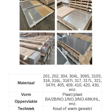
201, 202, 304, 304L, 309S, 310S,
316, 316L, 316Ti, 317, 317L, 321,
Thuis
Materiaal
347H, 405, 409, 410, 420, 430,
enz.
Producten
Plaat/plaat
Vorm
BA/2B/NO.1/NO.3/NO.4/8K/HL,
Oppervlakte
enz.
Video's
Techniek
Koud of warm gewalst