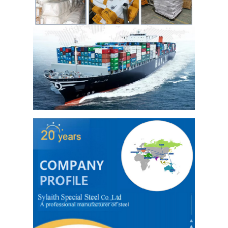
304 roestvrij staalplaat
304 roestvrij staalpijp
316L roestvrij staalplaat
316L roestvrijstalen buis
2205 Plaat van roestvrij staal
Opgepoetste Roestvrij staalplaat
decoratieve ruiten van roestvrij staal
roestvrij staalbar
Aluminiummateriaal
Kopermateriaal