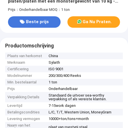
platen/platen met een monstergewicht van 10 kg -20
kg
Prijs：Onderhandelbaar
MOQ：1 ton
Beste prijs
Ga Nu Praten.
Productomschrijving
Plaats van herkomst
China
Merknaam
Sylaith
Certificering
ISO 9001
Modelnummer
200/300/400 Reeks
Min. bestelaantal
1 ton
Prijs
Onderhandelbaar
Standaard de uitvoer sea-worthy
Verpakking Details
verpakking of als vereiste klanten.
Levertijd
7-15work dagen
Betalingscondities
L/C, T/T, Western Union, MoneyGram
Levering vermogen
10000+ton/tons+month
Naam van het
plaat van roestvrij staal