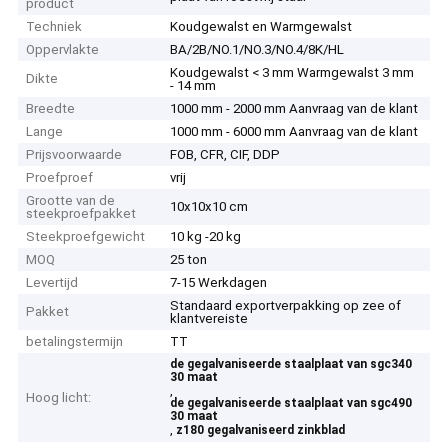
product
Techniek
Koudgewalst en Warmgewalst
Oppervlakte
BA/2B/NO.1/NO.3/NO.4/8K/HL
Koudgewalst < 3 mm Warmgewalst 3 mm
Dikte
- 14 mm
Breedte
1000 mm - 2000 mm Aanvraag van de klant
Lange
1000 mm - 6000 mm Aanvraag van de klant
Prijsvoorwaarde
FOB, CFR, CIF, DDP
Proefproef
vrij
Grootte van de
10x10x10 cm
steekproefpakket
Steekproefgewicht
10 kg -20 kg
MOQ
25 ton
Levertijd
7-15 Werkdagen
Standaard exportverpakking op zee of
Pakket
klantvereiste
betalingstermijn
TT
de gegalvaniseerde staalplaat van sgc340
30 maat
,
Hoog licht:
de gegalvaniseerde staalplaat van sgc490
30 maat
,
z180 gegalvaniseerd zinkblad