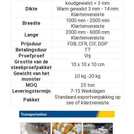
koudgewalst < 3 mm
Over Ons
Dikte
Warm gewalst 3 mm - 14 mm
Klantenvereiste
Fabriekstour
1000 mm - 20
00 mm
Breedte
Klantenvereiste
2000 mm - 60
00 mm
Kwaliteitscontrole
Lange
Klantenvereiste
Prijsduur
FOB, CFR, CIF, DDP
Neem contact met ons op
Betalingsduur
TT
Proefproef
Vrij
Nieuws
Grootte van de
10 x 10 x 10 cm
steekproefpakket
Gewicht van het
10 kg -20 kg
monster
MOQ
25 ton
koudgewalst roestvrij staalblad
Leveringstermijn
7-15 Werkdagen
Standaard exportverpakking op
Koudgewalste Roestvrij staalrol
Pakket
zee of klantvereiste
warmgewalst roestvrij staalblad
Warmgewalste Roestvrij staalrol