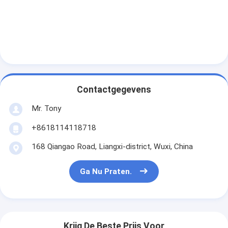
Contactgegevens
Mr. Tony
+8618114118718
168 Qiangao Road, Liangxi-district, Wuxi, China
Ga Nu Praten.
Krijg De Beste Prijs Voor