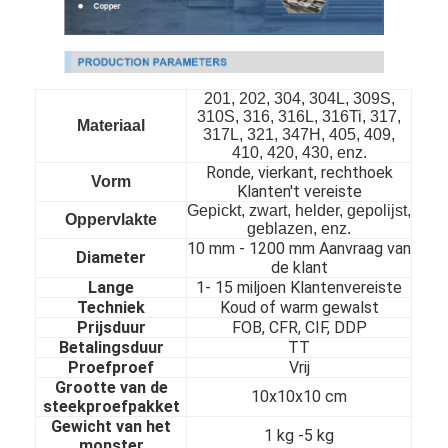
201, 202, 304, 304L, 309S,
310S, 316, 316L, 316Ti, 317,
Materiaal
317L, 321, 347H, 405, 409,
410, 420, 430, enz.
Ronde, vierkant, rechthoek
Vorm
Klanten't vereiste
Gepickt, zwart, helder, gepolijst,
Oppervlakte
geblazen, enz.
10 mm - 1200 mm Aanvraag van
Diameter
de klant
Lange
1- 15 miljoen Klantenvereiste
Techniek
Koud of warm gewalst
Prijsduur
FOB, CFR, CIF, DDP
Betalingsduur
TT
Proefproef
Vrij
Grootte van de
10x10x10 cm
steekproefpakket
Gewicht van het
1 kg -5 kg
monster