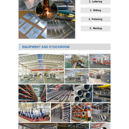
304 roestvrij staalplaat
304 roestvrij staalpijp
316L roestvrij staalplaat
316L roestvrijstalen buis
2205 Plaat van roestvrij staal
Opgepoetste Roestvrij staalplaat
decoratieve ruiten van roestvrij staal
roestvrij staalbar
Aluminiummateriaal
Kopermateriaal