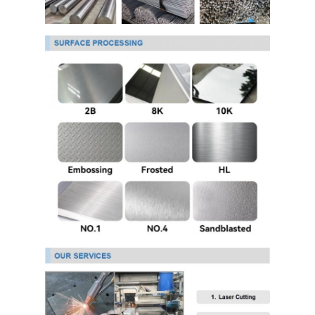
Over Ons
Fabriekstour
Kwaliteitscontrole
Neem contact met ons op
Nieuws
koudgewalst roestvrij staalblad
Koudgewalste Roestvrij staalrol
warmgewalst roestvrij staalblad
Warmgewalste Roestvrij staalrol