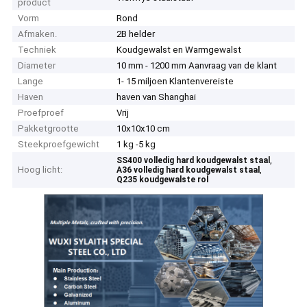
product
Vorm
Rond
Afmaken.
2B helder
Techniek
Koudgewalst en Warmgewalst
Diameter
10 mm - 1200 mm Aanvraag van de klant
Lange
1- 15 miljoen Klantenvereiste
Haven
haven van Shanghai
Proefproef
Vrij
Pakketgrootte
10x10x10 cm
Steekproefgewicht
1 kg -5 kg
,
SS400 volledig hard koudgewalst staal
Hoog licht:
,
A36 volledig hard koudgewalst staal
Q235 koudgewalste rol