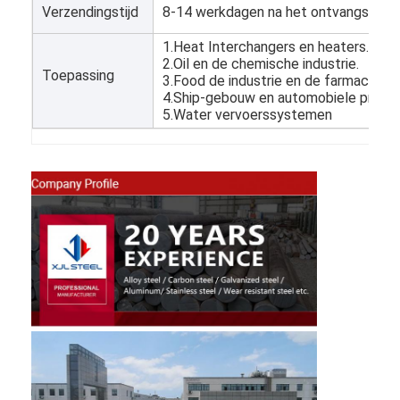
Verzendingstijd
8-14 werkdagen na het ontvangstbewi
Over Ons
1.Heat Interchangers en heaters.2. De
Fabriekstour
2.Oil en de chemische industrie.
Toepassing
3.Food de industrie en de farmaceutis
Kwaliteitscontrole
4.Ship-gebouw en automobiele produc
5.Water vervoerssystemen
Neem contact met ons op
Nieuws
koudgewalst roestvrij staalblad
Koudgewalste Roestvrij staalrol
warmgewalst roestvrij staalblad
Warmgewalste Roestvrij staalrol