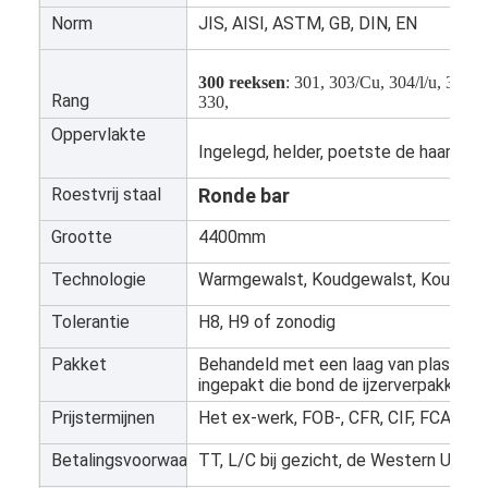
Norm
JIS, AISI, ASTM, GB, DIN, EN
300 reeksen
: 301, 303/Cu, 304/l/u, 304C
Rang
330,
Oppervlakte
Ingelegd, helder, poetste de haarlijn, s
Roestvrij staal
Ronde bar
Grootte
4400mm
Technologie
Warmgewalst, Koudgewalst, Koudget
Tolerantie
H8, H9 of zonodig
Pakket
Behandeld met een laag van plastic di
Thuis
ingepakt die bond de ijzerverpakking, 
Producten
Prijstermijnen
Het ex-werk, FOB-, CFR, CIF, FCA, enz
Betalingsvoorwaarden
TT, L/C bij gezicht, de Western Union,
Video's