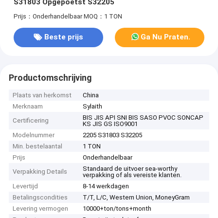
S31803 Opgepoetst S32205
Prijs：Onderhandelbaar
MOQ：1 TON
Beste prijs
Ga Nu Praten.
Productomschrijving
Plaats van herkomst
China
Merknaam
Sylaith
BIS JIS API SNI BIS SASO PVOC SONCAP
Certificering
KS JIS GS ISO9001
Modelnummer
2205 S31803 S32205
Min. bestelaantal
1 TON
Prijs
Onderhandelbaar
Standaard de uitvoer sea-worthy
Verpakking Details
verpakking of als vereiste klanten.
Levertijd
8-14 werkdagen
Betalingscondities
T/T, L/C, Western Union, MoneyGram
Levering vermogen
10000+ton/tons+month