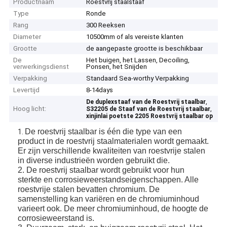
Productnaam
Roestvrij staalstaaf
Type
Ronde
Rang
300 Reeksen
Diameter
10500mm of als vereiste klanten
Grootte
de aangepaste grootte is beschikbaar
De
Het buigen, het Lassen, Decoiling,
verwerkingsdienst
Ponsen, het Snijden
Verpakking
Standaard Sea-worthy Verpakking
Levertijd
8-14days
,
De duplexstaaf van de Roestvrij staalbar
Hoog licht:
,
S32205 de Staaf van de Roestvrij staalbar
xinjinlai poetste 2205 Roestvrij staalbar op
De roestvrij staalbar is één die type van een
1.
product in de roestvrij staalmaterialen wordt gemaakt.
Er zijn verschillende kwaliteiten van roestvrije stalen
in diverse industrieën worden gebruikt die.
2. De roestvrij staalbar wordt gebruikt voor hun
sterkte en corrosieweerstandseigenschappen. Alle
roestvrije stalen bevatten chromium. De
samenstelling kan variëren en de chromiuminhoud
varieert ook. De meer chromiuminhoud, de hoogte de
corrosieweerstand is.