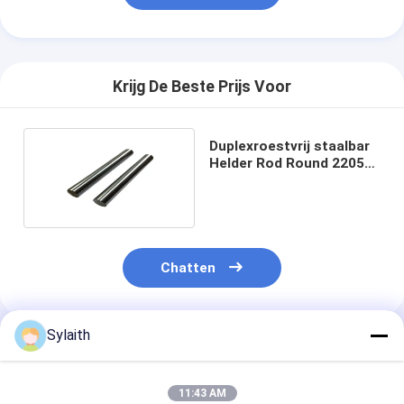
Krijg De Beste Prijs Voor
Duplexroestvrij staalbar
Helder Rod Round 2205
S31803 Opgepoetst
S32205
Chatten
Sylaith
Geadviseerde Producten
11:43 AM