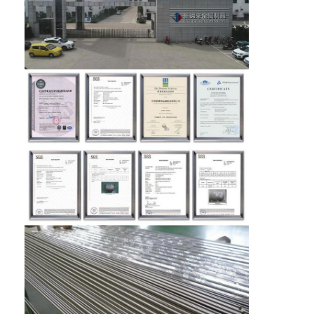
304 roestvrij staalplaat
304 roestvrij staalpijp
316L roestvrij staalplaat
316L roestvrijstalen buis
2205 Plaat van roestvrij staal
Opgepoetste Roestvrij staalplaat
decoratieve ruiten van roestvrij staal
roestvrij staalbar
Aluminiummateriaal
Kopermateriaal