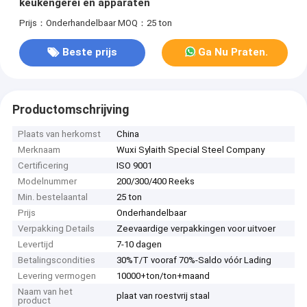
keukengerei en apparaten
Prijs：Onderhandelbaar
MOQ：25 ton
Beste prijs
Ga Nu Praten.
Productomschrijving
Plaats van herkomst
China
Merknaam
Wuxi Sylaith Special Steel Company
Certificering
ISO 9001
Modelnummer
200/300/400 Reeks
Min. bestelaantal
25 ton
Prijs
Onderhandelbaar
Verpakking Details
Zeevaardige verpakkingen voor uitvoer
Levertijd
7-10 dagen
Betalingscondities
30%T/T vooraf 70%-Saldo vóór Lading
Levering vermogen
10000+ton/ton+maand
Naam van het
plaat van roestvrij staal
product