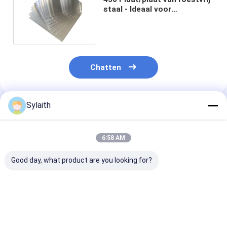
staal - Ideaal voor
keukengerei en apparaten
Chatten
Sylaith
Geadviseerde Producten
6:58 AM
Good day, what product are you looking for?
Warmgewalst
De opgepoetste 316
Warmgewalst
roestvrij staalplaat
Warmgewalste 304
roestvrijstalen
Plaat 201 304 316
Inox Plaat van
304 2B afwerk