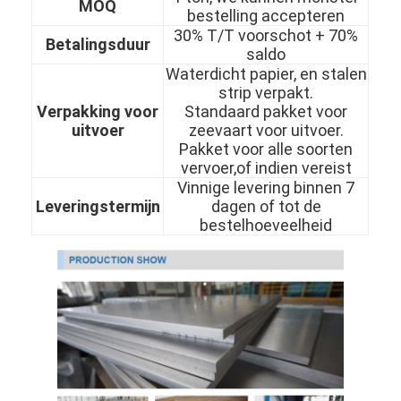
MOQ
bestelling accepteren
Over Ons
30% T/T voorschot + 70%
Betalingsduur
saldo
Fabriekstour
Waterdicht papier, en stalen
strip verpakt.
Kwaliteitscontrole
Verpakking voor
Standaard pakket voor
uitvoer
zeevaart voor uitvoer.
Neem contact met ons op
Pakket voor alle soorten
vervoer,of indien vereist
Nieuws
Vinnige levering binnen 7
Leveringstermijn
dagen of tot de
bestelhoeveelheid
koudgewalst roestvrij staalblad
Koudgewalste Roestvrij staalrol
warmgewalst roestvrij staalblad
Warmgewalste Roestvrij staalrol