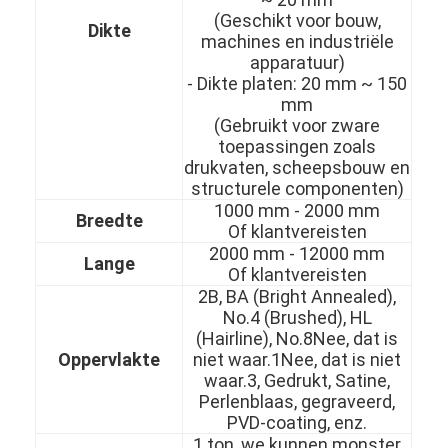
(Geschikt voor bouw,
Dikte
machines en industriële
apparatuur)
- Dikte platen: 20 mm ~ 150
mm
(Gebruikt voor zware
toepassingen zoals
drukvaten, scheepsbouw en
structurele componenten)
1000 mm - 2000 mm
Breedte
Of klantvereisten
2000 mm - 12000 mm
Lange
Of klantvereisten
2B, BA (Bright Annealed),
No.4 (Brushed), HL
Thuis
(Hairline), No.8Nee, dat is
Oppervlakte
niet waar.1Nee, dat is niet
Producten
waar.3, Gedrukt, Satine,
Perlenblaas, gegraveerd,
PVD-coating, enz.
Video's
1 ton, we kunnen monster