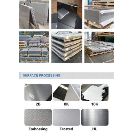
304 roestvrij staalplaat
304 roestvrij staalpijp
316L roestvrij staalplaat
316L roestvrijstalen buis
2205 Plaat van roestvrij staal
Opgepoetste Roestvrij staalplaat
decoratieve ruiten van roestvrij staal
roestvrij staalbar
Aluminiummateriaal
Kopermateriaal