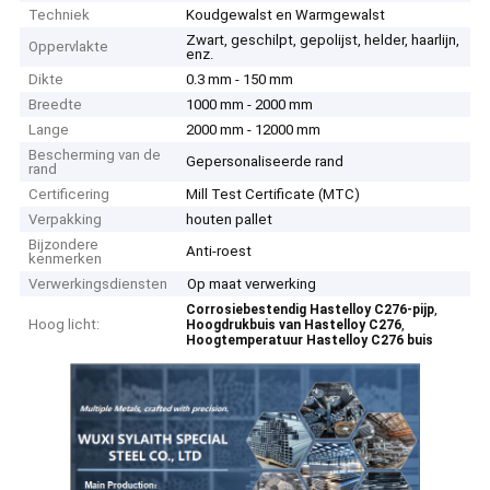
Techniek
Koudgewalst en Warmgewalst
Zwart, geschilpt, gepolijst, helder, haarlijn,
Oppervlakte
enz.
Dikte
0.3 mm - 150 mm
Breedte
1000 mm - 2000 mm
Lange
2000 mm - 12000 mm
Bescherming van de
Gepersonaliseerde rand
rand
Certificering
Mill Test Certificate (MTC)
Verpakking
houten pallet
Bijzondere
Anti-roest
kenmerken
Verwerkingsdiensten
Op maat verwerking
,
Corrosiebestendig Hastelloy C276-pijp
Hoog licht:
,
Hoogdrukbuis van Hastelloy C276
Hoogtemperatuur Hastelloy C276 buis