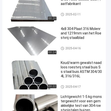
aatfabrikant
koudgewalst roestvrij staalbla
2025-02-11
d
00:20
4x8 304 Plaat 316 Molenr
and 1219mm van het Roe
stvrij staalblad
koudgewalst roestvrij staalbla
2025-04-16
d
00:24
Koud/warm gewalst naad
loos roestvrij staal buis S
s staal buis ASTM 304/30
4L 316/316L
decoratieve ruiten van roestvrij
00:22
2025-04-17
staal
Lichtgewicht 1-5 kg mons
tergewicht voor een gem
akkelijke test van 304 roe
stvrijstalen buizen