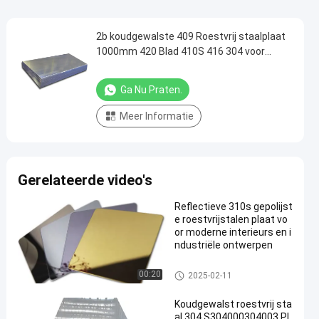
2b koudgewalste 409 Roestvrij staalplaat
1000mm 420 Blad 410S 416 304 voor
Gordijngevels
Ga Nu Praten.
Meer Informatie
Gerelateerde video's
Reflectieve 310s gepolijst
e roestvrijstalen plaat vo
or moderne interieurs en i
ndustriële ontwerpen
Opgepoetste Roestvrij staalpla
00:20
2025-02-11
at
Koudgewalst roestvrij sta
al 304 S304000304003 Pl