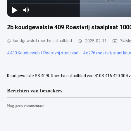
2b koudgewalste 409 Roestvrij staalplaat 10
koudgewalst roestvrij staalblad
2025-02-11
74 Me
#
430 Koudgewalst Roestvrij staalblad
#
c276 roestvrij staal ko
Koudgewalste SS 409L Roestvrij staalblad van 410S 416 420 304 voo
reeksen) heeft een chromiuminhoud van 15% aan 30% en heeft een
Berichten van bezoekers
Nog geen commentaar