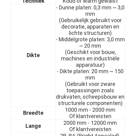
Techniek
Koud of warm gewalst
- Dunne platen: 0,3 mm ~ 3,0
mm
(Gebruikelijk gebruikt voor
decoratie, apparaten en
lichte structuren)
- Middelgrote platen: 3,0 mm
~ 20 mm
(Geschikt voor bouw,
Dikte
machines en industriële
apparatuur)
- Dikte platen: 20 mm ~ 150
mm
(Gebruikt voor zware
toepassingen zoals
drukvaten, scheepsbouw en
Thuis
structurele componenten)
1000 mm - 2000 mm
Breedte
Producten
Of klantvereisten
2000 mm - 12000 mm
Lange
Video's
Of klantvereisten
2B, BA (Bright Annealed),