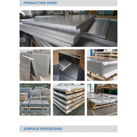
304 roestvrij staalplaat
304 roestvrij staalpijp
316L roestvrij staalplaat
316L roestvrijstalen buis
2205 Plaat van roestvrij staal
Opgepoetste Roestvrij staalplaat
decoratieve ruiten van roestvrij staal
roestvrij staalbar
Aluminiummateriaal
Kopermateriaal