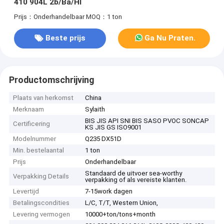
410 904L 2b/Ba/Hl
Prijs：Onderhandelbaar
MOQ：1 ton
Beste prijs
Ga Nu Praten.
Productomschrijving
Plaats van herkomst
China
Merknaam
Sylaith
BIS JIS API SNI BIS SASO PVOC SONCAP
Certificering
KS JIS GS ISO9001
Modelnummer
Q235 DX51D
Min. bestelaantal
1 ton
Prijs
Onderhandelbaar
Standaard de uitvoer sea-worthy
Verpakking Details
verpakking of als vereiste klanten.
Levertijd
7-15work dagen
Betalingscondities
L/C, T/T, Western Union,
Levering vermogen
10000+ton/tons+month