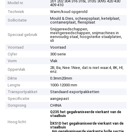
201 202 304 316 316L 310S 309S 420 430
Model nr.
409 410
Techniek
Warm/koud opgerold
Mould & Dies, scheepsplaat, ketelplaat,
Sollicitatie
containerplaat, flensplaat
Snijgereedschappen,
meetgereedschappen, snijmachines in
Speciaal gebruik
eenvoudig staal, hoogsterke staalplaten,
sli
Voorraad
Voorraad
Cijfer
300 serie
Vorm
Vlak
2B, Ba, Nee.1Nee, dat is niet waar.4, 8K, Hl,
Oppervlak
enz.
Dikte
0.3mm20mm
Lengte
1000-12000 mm
Transportpakket
Standaard exportpakketten
Specificatie
aangepast
Oorsprong
CHINA
Q235 het gegalvaniseerde vierkant van de
staalbuis
,
Hoog licht:
DX51D het gegalvaniseerde vierkant van de
staalbuis
,
6m gegalvaniseerde vierkante holle sectie