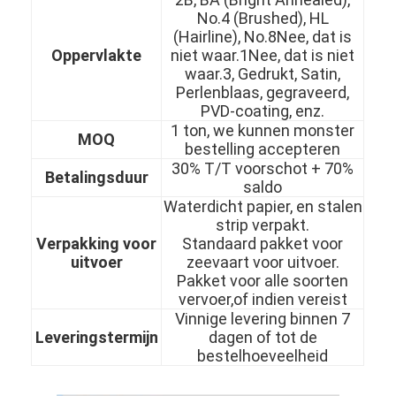
No.4 (Brushed), HL
Over Ons
(Hairline), No.8Nee, dat is
Oppervlakte
niet waar.1Nee, dat is niet
Fabriekstour
waar.3, Gedrukt, Satin,
Perlenblaas, gegraveerd,
Kwaliteitscontrole
PVD-coating, enz.
1 ton, we kunnen monster
Neem contact met ons op
MOQ
bestelling accepteren
30% T/T voorschot + 70%
Nieuws
Betalingsduur
saldo
Waterdicht papier, en stalen
strip verpakt.
Verpakking voor
Standaard pakket voor
koudgewalst roestvrij staalblad
uitvoer
zeevaart voor uitvoer.
Pakket voor alle soorten
Koudgewalste Roestvrij staalrol
vervoer,of indien vereist
Vinnige levering binnen 7
warmgewalst roestvrij staalblad
Leveringstermijn
dagen of tot de
bestelhoeveelheid
Warmgewalste Roestvrij staalrol